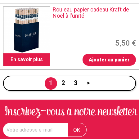
Rouleau papier cadeau Kraft de
Noël à l'unité
5,50 €
En savoir plus
Ajouter au panier
1
2
3
>