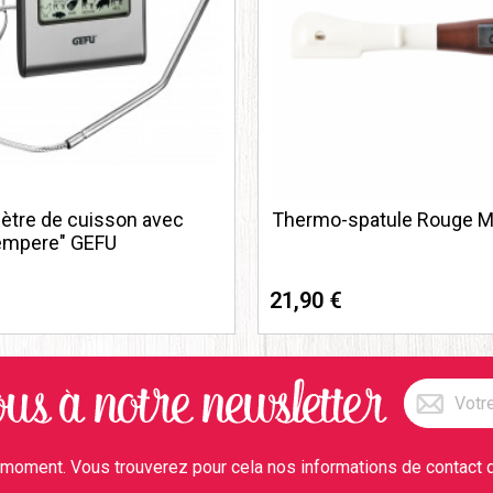
tre de cuisson avec
Thermo-spatule Rouge 
empere" GEFU
21,90 €
moment. Vous trouverez pour cela nos informations de contact dan