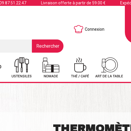
09.87.51.22.47
Livraison offerte à partir de 59.00 €
Expéd
Connexion
Rechercher
THERMOMÈT