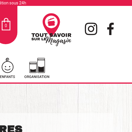
ition sous 24h
0
RES