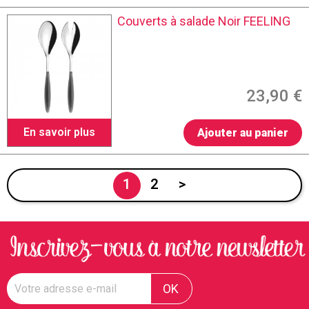
Couverts à salade Noir FEELING
23,90 €
En savoir plus
Ajouter au panier
1
2
>