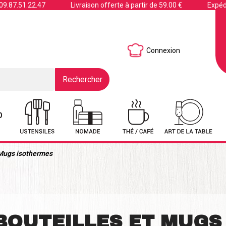
09.87.51.22.47
Livraison offerte à partir de 59.00 €
Expéd
Connexion
Rechercher
 Mugs isothermes
BOUTEILLES ET MUGS