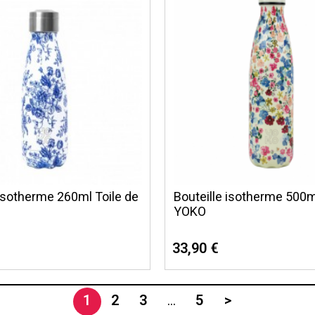
 isotherme 260ml Toile de
Bouteille isotherme 500m
YOKO
33,90 €
1
2
3
…
5
>