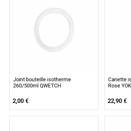
Joint bouteille isotherme
Canette i
260/500ml QWETCH
Rose YO
2,00 €
22,90 €